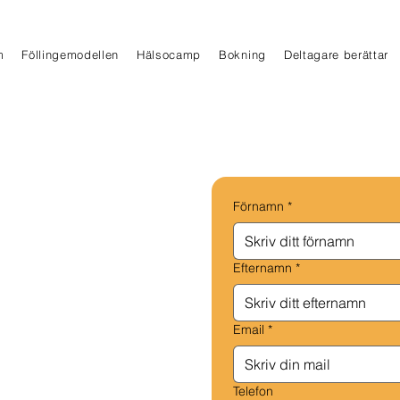
m
Föllingemodellen
Hälsocamp
Bokning
Deltagare berättar
Förnamn
*
Efternamn
*
Email
*
Telefon